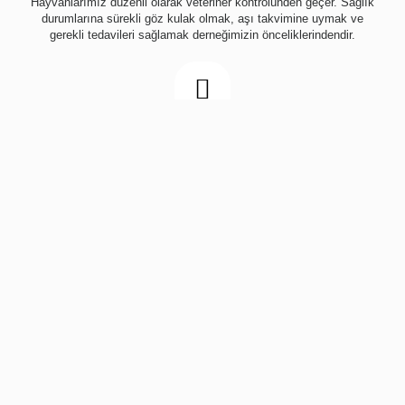
Hayvanlarımız düzenli olarak veteriner kontrolünden geçer. Sağlık
durumlarına sürekli göz kulak olmak, aşı takvimine uymak ve
gerekli tedavileri sağlamak derneğimizin önceliklerindendir.
Açık ve Şeffaf İletişim
Derneğimiz, açık ve şeffaf bir iletişim politikası izler. Sahip olunan
hayvanların durumu, ihtiyaçları ve barınağımızdaki faaliyetler
hakkında bilgi vermekte şeffaf bir yaklaşım benimseriz.
Ahlaki ve Etik Değerlere Bağlılık
Derneğimiz, ahlaki ve etik değerlere bağlılık gösterir.
Hayvanlarımızın haklarına saygı gösterir ve her birine sevgiyle
yaklaşırız. Bu değerlerin üzerine kurulu bir dernek olarak güvenilir
bir ortam sunarız.